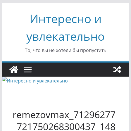
Перейти
Интересно и
к
содержимому
увлекательно
То, что вы не хотели бы пропустить
remezovmax_71296277
_721750268300437_148