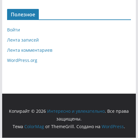
Полезное
Войти
Лента записей
Лента комментариев
WordPress.org
Копирайт © 2026
Интересно и увлекательно
. Все права
защищены.
Тема
ColorMag
от ThemeGrill. Создано на
WordPress
.