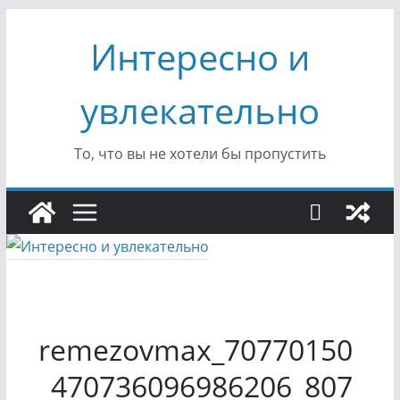
Перейти
Интересно и
к
содержимому
увлекательно
То, что вы не хотели бы пропустить
remezovmax_70770150
_470736096986206_807