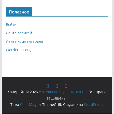
Полезное
Войти
Лента записей
Лента комментариев
WordPress.org
Копирайт © 2026
Интересно и увлекательно
. Все права
защищены.
Тема
ColorMag
от ThemeGrill. Создано на
WordPress
.