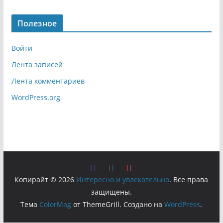
Полезное
Войти
Лента записей
Лента комментариев
WordPress.org
Копирайт © 2026
Интересно и увлекательно
. Все права
защищены.
Тема
ColorMag
от ThemeGrill. Создано на
WordPress
.