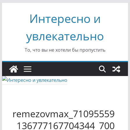
Перейти
Интересно и
к
содержимому
увлекательно
То, что вы не хотели бы пропустить
remezovmax_71095559
_136777167704344_700