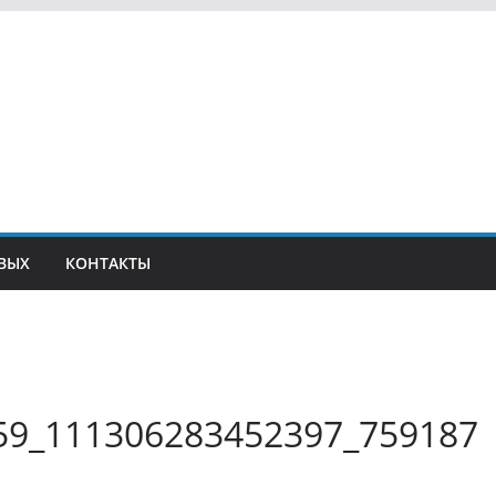
ВЫХ
КОНТАКТЫ
9_111306283452397_759187