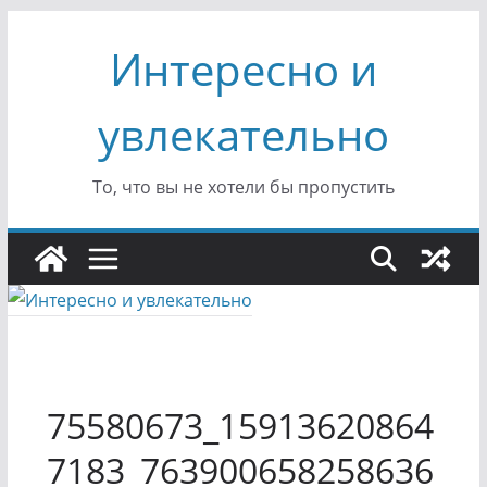
Перейти
Интересно и
к
содержимому
увлекательно
То, что вы не хотели бы пропустить
75580673_15913620864
7183_763900658258636