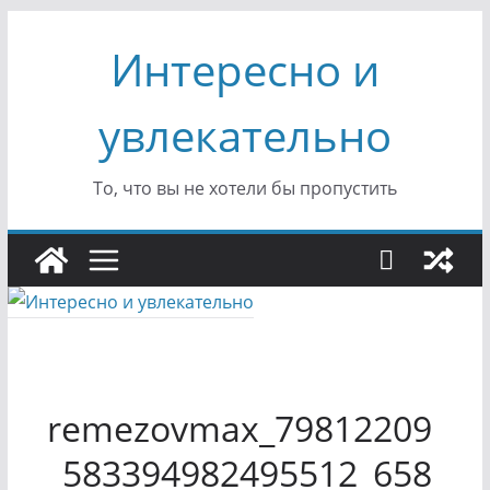
Перейти
Интересно и
к
содержимому
увлекательно
То, что вы не хотели бы пропустить
remezovmax_79812209
_583394982495512_658