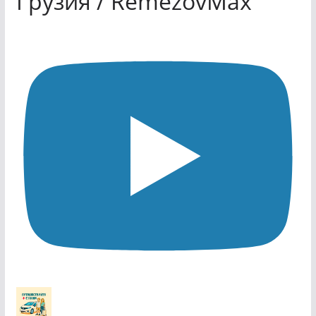
Грузия / RemezovMax