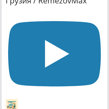
Грузия / RemezovMax