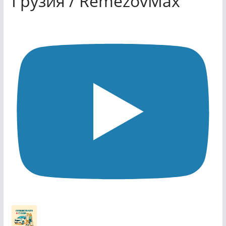
Грузия / RemezovMax