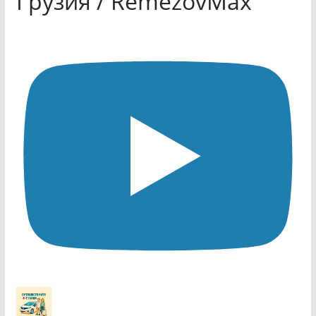
Грузия / RemezovMax