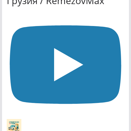
Грузия / RemezovMax