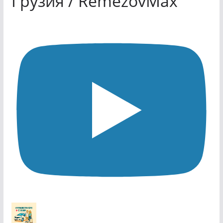
Грузия / RemezovMax