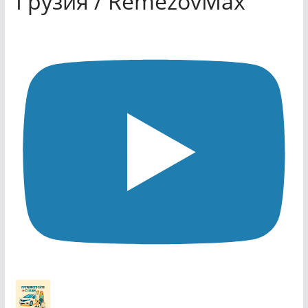
Грузия / RemezovMax