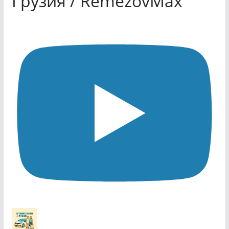
Грузия / RemezovMax