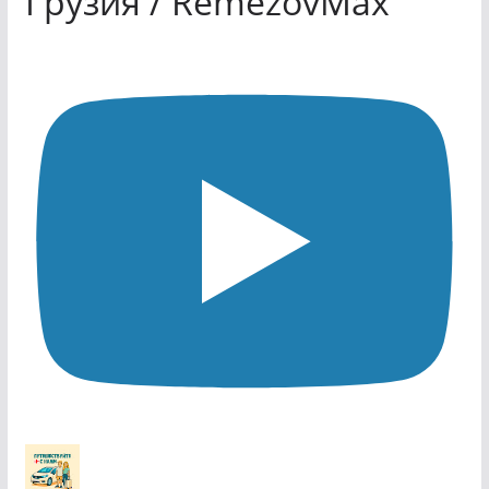
Грузия / RemezovMax