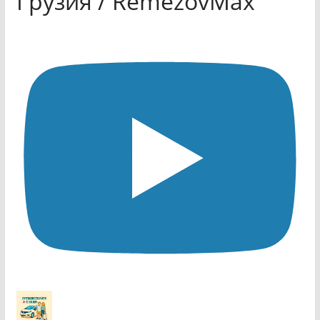
Грузия / RemezovMax