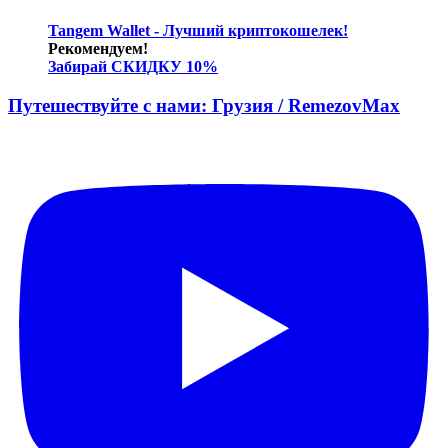
Tangem Wallet - Лучший криптокошелек!
Рекомендуем!
Забирай СКИДКУ 10%
Путешествуйте с нами: Грузия / RemezovMax