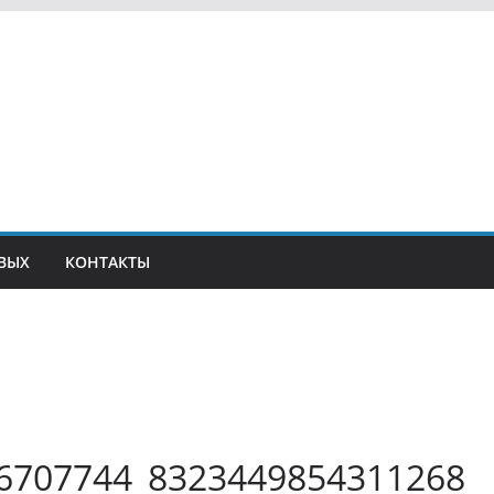
ВЫХ
КОНТАКТЫ
6707744_8323449854311268