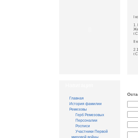
I 
1.
Же
г.
II
2.
г.
Навигация
Оста
Главная
История фамилии
Ремезовы
Герб Ремезовых
Персоналии
Росписи
Участники Первой
мировой войны