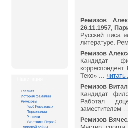
Ремизов Алекс
26.11.1957, Пар
Русский писате
литературе. Ре
Ремизов Алексе
Кандидат фи
корреспондент 
Теко» …
читать
Навигация
Ремизов Витали
Главная
Кандидат фило
История фамилии
Работал доц
Ремезовы
Герб Ремезовых
заместителем 
Персоналии
Росписи
Ремизов Вячесл
Участники Первой
Мастер спорта
мировой войны