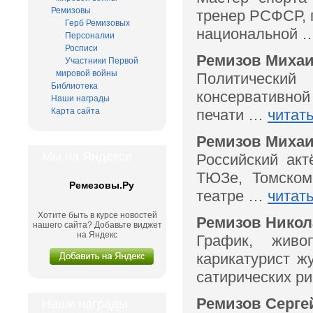
Ремизовы
тренер РСФСР, 
Герб Ремизовых
национальной 
Персоналии
Росписи
Ремизов Михаи
Участники Первой
мировой войны
Политический
Библиотека
консервативной 
Наши награды
Карта сайта
печати …
читат
Ремизов Михаил
Мы на Яндексе
Российский акт
ТЮЗе, Томском
Ремезовы.Ру
театре …
читат
Хотите быть в курсе новостей
Ремизов Никол
нашего сайта? Добавьте виджет
на Яндекс
График, живо
карикатурист ж
сатирических р
Ремизов Сергей
Наши награды