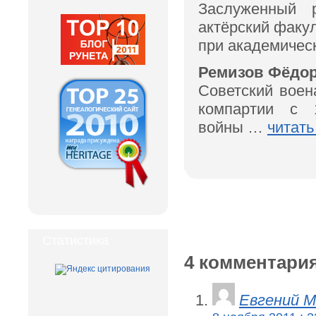
Заслуженный р
актёрский факул
при академиче
Ремизов Фёдор 
Советский воен
компартии с 1
войны …
читать
Статистика
4 комментария
Евгений М