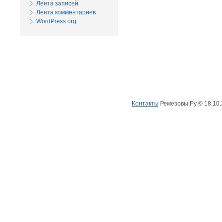
Лента записей
Лента комментариев
WordPress.org
Одним кликом
(
главная
)
(
ремезовы
)
(
рем
Контакты
Ремезовы.Ру © 18.10.