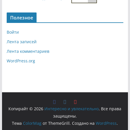
Полезное
Войти
Лента записей
Лента комментариев
WordPress.org
Копирайт © 2026
Интересно и увлекательно
. Все права
защищены.
Тема
ColorMag
от ThemeGrill. Создано на
WordPress
.