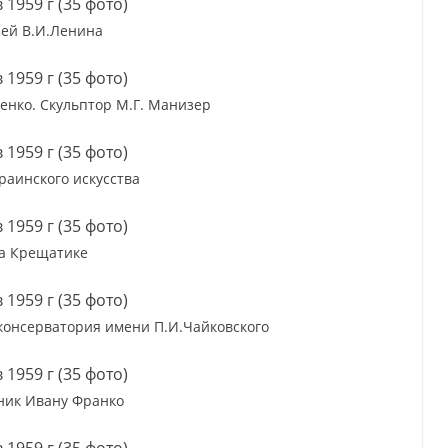
ей В.И.Ленина
енко. Скульптор М.Г. Манизер
раинского искусства
а Крещатике
консерватория имени П.И.Чайковского
ник Ивану Франко