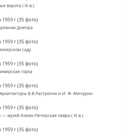
ые ворота ( XI в.)
ережная Днепра
ионерском саду
имирская горка
 Архитекторы В.В.Растрелли и И. Ф. Мичурин
— музей Киево-Печерская лавра ( XI в.)