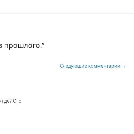
з прошлого.
”
Следующие комментарии →
 где? О_о