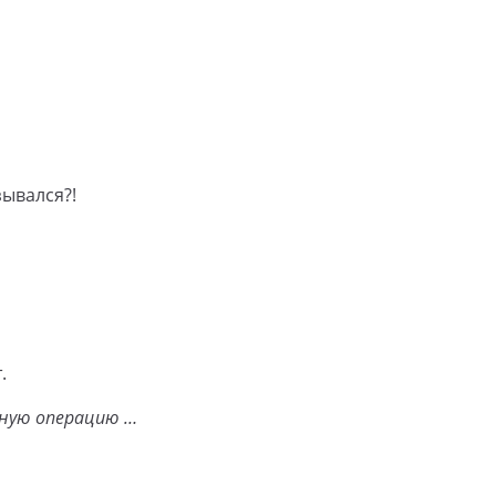
зывался?!
.
ную операцию …