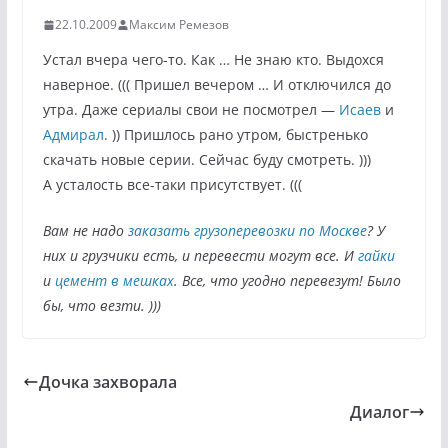
22.10.2009
Максим Ремезов
Устал вчера чего-то. Как … Не знаю кто. Выдохся
наверное. ((( Пришел вечером … И отключился до
утра. Даже сериалы свои не посмотрел —
Исаев
и
Адмирал
. )) Пришлось рано утром, быстренько
скачать новые серии. Сейчас буду смотреть. )))
А усталость все-таки присутствует. (((
Вам не надо
заказать грузоперевозки по Москве
? У
них и грузчики есть, и перевести могут все. И
гайки
и
цемент в мешках
. Все, что угодно перевезут! Было
бы, что везти. )))
Дочка захворала
Диалог