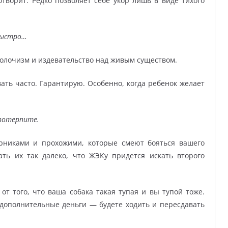
готворит. Редко позволяет себе укор лишь в виде тихого
быстро…
сволочизм и издевательство над живым существом.
вать часто. Гарантирую. Особенно, когда ребенок желает
 потерпите.
орниками и прохожими, которые смеют бояться вашего
ть их так далеко, что ЖЭКу придется искать второго
 от того, что ваша собака такая тупая и вы тупой тоже.
 дополнительные деньги — будете ходить и пересдавать