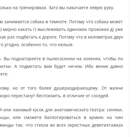
только на тренировках. Зато вы накачаете левую руку.
ем занимается собака в темноте. Потому что собака может
в) мирно какать г) выслеживать одиноких прохожих д) уже
ак раз подбегать к дороге. Потому что в километрах двух
то угодно, особенно то, что нельзя.
. Вы поднатореете в пылесосении на коленях, чтобы по
итки. А подметать вам будет нечем. Ибо веник давно
ете.
дкому, но от того более душераздирающему. От жизни
коро перестанут беспокоить, в отличие от соседей.
й или лакомый кусок для анатомического театра: синяки,
ьцы, или сможете баллотироваться в армию на чин
манды так, что стекла во всех окрестных девятиэтажках