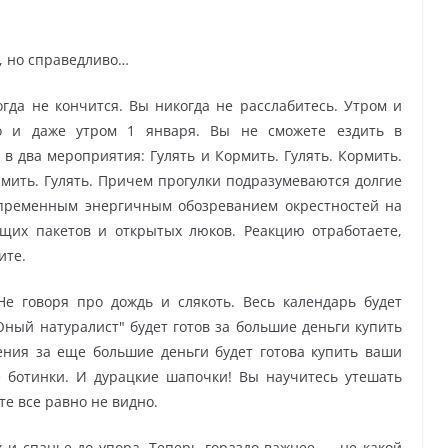
о, но справедливо…
огда не кончится. Вы никогда не расслабитесь. Утром и
но и даже утром 1 января. Вы не сможете ездить в
 в два мероприятия: Гулять и Кормить. Гулять. Кормить.
ормить. Гулять. Причем прогулки подразумеваются долгие
епременным энергичным обозреванием окрестностей на
ащих пакетов и открытых люков. Реакцию отработаете,
ите.
Не говоря про дождь и слякоть. Весь календарь будет
ный натуралист" будет готов за большие деньги купить
ния за еще большие деньги будет готова купить ваши
е ботинки. И дурацкие шапочки! Вы научитесь утешать
оте все равно не видно.
ах и спанье до упора. Теперь гораздо важнее — не какой