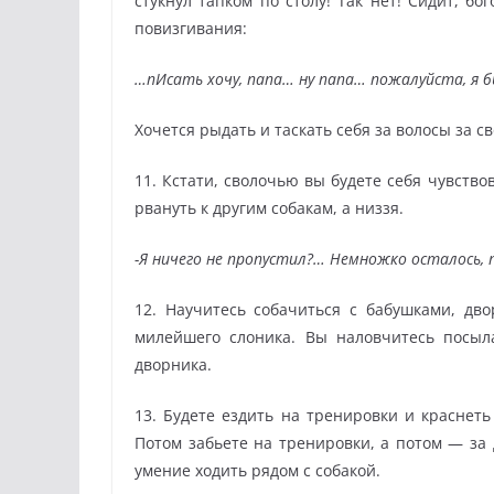
стукнул тапком по столу! Так нет! Сидит, бо
повизгивания:
…пИсать хочу, папа… ну папа… пожалуйста, я 
Хочется рыдать и таскать себя за волосы за 
11. Кстати, сволочью вы будете себя чувство
рвануть к другим собакам, а низзя.
-Я ничего не пропустил?… Немножко осталось,
12. Научитесь собачиться с бабушками, дв
милейшего слоника. Вы наловчитесь посыла
дворника.
13. Будете ездить на тренировки и краснеть
Потом забьете на тренировки, а потом — за
умение ходить рядом с собакой.