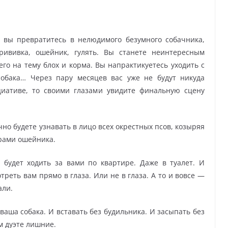
а вы превратитесь в нелюдимого безумного собачника,
рививка, ошейник, гулять. Вы станете неинтересным
о на тему блох и корма. Вы напрактикуетесь уходить с
собака… Через пару месяцев вас уже не будут никуда
циативе, то своими глазами увидите финальную сцену
чно будете узнавать в лицо всех окрестных псов, козыряя
ерами ошейника.
я будет ходить за вами по квартире. Даже в туалет. И
треть вам прямо в глаза. Или не в глаза. А то и вовсе —
али.
 ваша собака. И вставать без будильника. И засыпать без
м дуэте лишние.