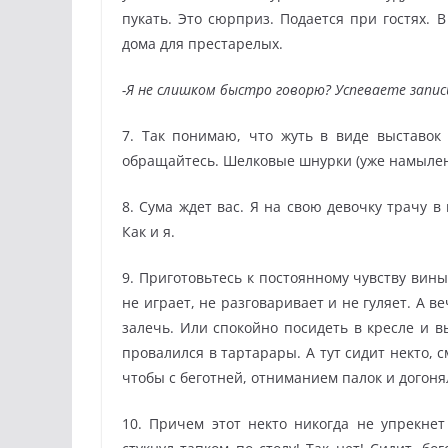
пукать. Это сюрприз. Подается при гостях. 
дома для престарелых.
-Я не слишком быстро говорю? Успеваете запи
7. Так понимаю, что жуть в виде выставок
обращайтесь. Шелковые шнурки (уже намылен
8. Сума ждет вас. Я на свою девочку трачу в
Как и я.
9. Приготовьтесь к постоянному чувству вин
не играет, не разговаривает и не гуляет. А в
залечь. Или спокойно посидеть в кресле и в
провалился в тартарары. А тут сидит некто, с
чтобы с беготней, отниманием палок и догон
10. Причем этот некто никогда не упрекнет