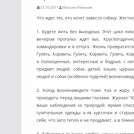
23.10.2011
Максим Ремезов
Что ждет тех, кто хочет завести собаку. Жестк
1. Будете жить без выходных. Этот цикл ник
вечером прогулка ждет вас. Круглогодич
командировки и в отпуск. Жизнь превратится
Гулять. Кормить. Гулять. Кормить. Гулять. К
и полноценные, интересные и бодрые, с н
предмет людей, собак, детей, кошек, шурш
людей и собак (особенно пуделей) возненавид
2. Холод возненавидите тоже. Как и жару. 
проходить перед вашими глазами. Журнал "Ю
ваши наблюдения за природой. Армия спасе
гулятельные одежды а-ля курточки и стары
себя, что зато тепло и не продувает, а в темн
3. Забудете о пьянках, клубах, ночных загул