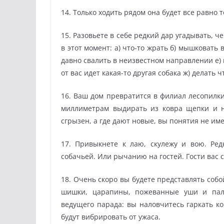
14. Только ходить рядом она будет все равно 
15. Разовьете в себе редкий дар угадывать, ч
в этот момент: а) что-то жрать б) мышковать 
давно свалить в неизвестном направлении е) к
от вас идет какая-то другая собака ж) делать ч
16. Ваш дом превратится в филиал лесопилки
миллиметрам выдирать из ковра щепки и н
сгрызен, а где дают новые, вы понятия не име
17. Привыкнете к лаю, скулежу и вою. Ре
собачьей. Или рычанию на гостей. Гости вас с
18. Очень скоро вы будете представлять собо
шишки, царапины, пожеванные уши и пал
ведущего парада: вы наловчитесь гаркать ко
будут вибрировать от ужаса.