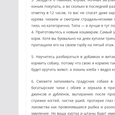
коньяк покупать, а во сколько в последний р
отметку в 12 часов, то вас не спасет даже х
курева чихаем и смотрим страдальческими 
тихо, но категорично. Типа — я лучше я тут по
4. Приготовьтесь к новым кошмарам. Самый у
корм. Хотя вы буквально на днях купили три
притащили его на своем горбу на пятый этаж.
5. Научитесь разбираться в добавках и вита
кормить собаку, потому что свою я кормлю так
будет крутить живот, а лохань хлеба + ведро 
6. Сможете запихивать градусник собаке в
богатырские чихи с обоев и зеркала в пр
джинсов и дубленок, вытиранию после прог
стрижке когтей, чистке ушей, протирке глаз
лакомства как провонявшаяся рыбка и разл
умиление. Но ваша куртка и штаны будут ими