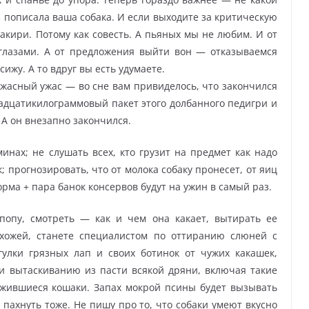
аз пописала ваша собака. И если выходите за критическую
аракири. Потому как совесть. А пьяных мы не любим. И от
глазами. А от предложения выйти вон — отказываемся
сижу. А то вдруг вы есть удумаете.
жасный ужас — во сне вам привиделось, что закончился
надцатикилограммовый пакет этого долбанного педигри и
 А он внезапно закончился.
минах; не слушать всех, кто грузит на предмет как надо
; прогнозировать, что от молока собаку пронесет, от яиц
корма + пара банок консервов будут на ужин в самый раз.
 попу, смотреть — как и чем она какает, вытирать ее
ихожей, станете специалистом по оттиранию слюней с
улки грязных лап и своих ботинок от чужих какашек,
 и вытаскиванию из пасти всякой дряни, включая такие
ожившиеся кошаки. Запах мокрой псины будет вызывать
 пахнуть тоже. Не пишу про то, что собаки умеют вкусно