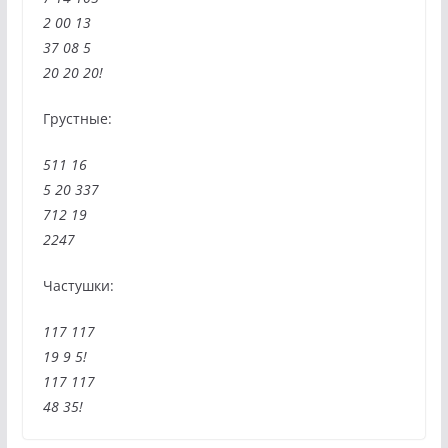
2 00 13
37 08 5
20 20 20!
Грустные:
511 16
5 20 337
712 19
2247
Частушки:
117 117
19 9 5!
117 117
48 35!