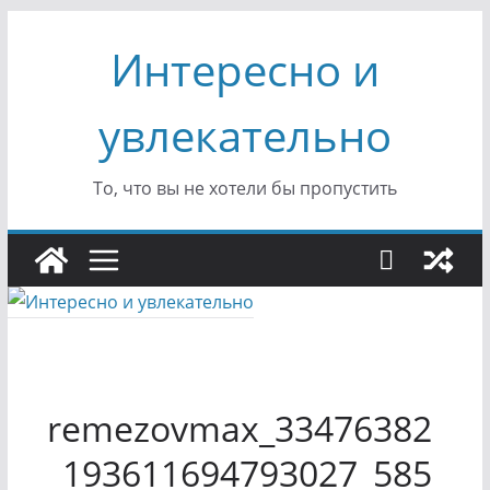
Перейти
Интересно и
к
содержимому
увлекательно
То, что вы не хотели бы пропустить
remezovmax_33476382
_193611694793027_585