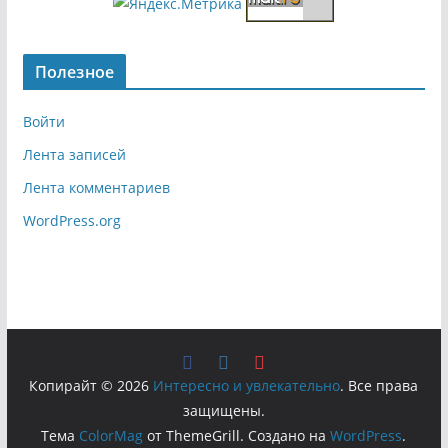
Полезное
Войти
Лента записей
Лента комментариев
WordPress.org
Копирайт © 2026
Интересно и увлекательно
. Все права
защищены.
Тема
ColorMag
от ThemeGrill. Создано на
WordPress
.