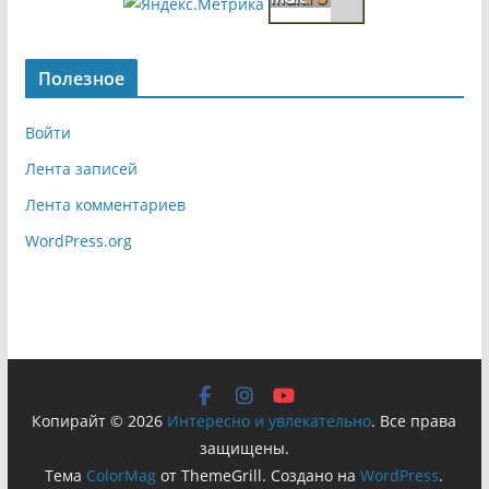
Полезное
Войти
Лента записей
Лента комментариев
WordPress.org
Копирайт © 2026
Интересно и увлекательно
. Все права
защищены.
Тема
ColorMag
от ThemeGrill. Создано на
WordPress
.