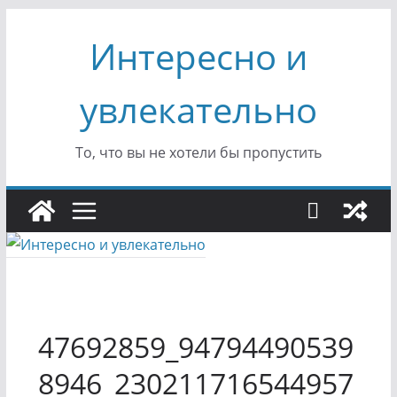
Перейти
Интересно и
к
содержимому
увлекательно
То, что вы не хотели бы пропустить
47692859_94794490539
8946_230211716544957