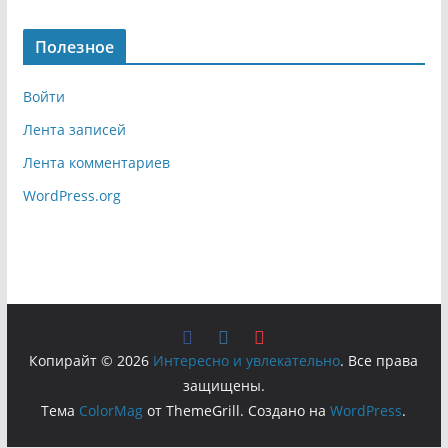
Полезное
Войти
Лента записей
Лента комментариев
WordPress.org
Копирайт © 2026
Интересно и увлекательно
. Все права
защищены.
Тема
ColorMag
от ThemeGrill. Создано на
WordPress
.