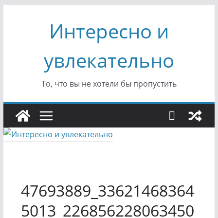
Перейти
Интересно и
к
содержимому
увлекательно
То, что вы не хотели бы пропустить
47693889_33621468364
5013_226856228063450