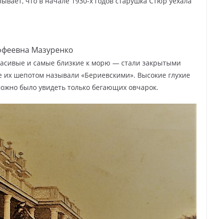
ывает, что в начале 1930-х годов старушка Стюр уехала
офеевна Мазуренко
расивые и самые близкие к морю — стали закрытыми
 их шепотом называли «Бериевскими». Высокие глухие
можно было увидеть только бегающих овчарок.