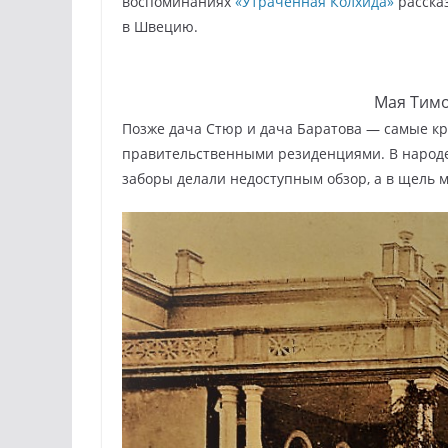
воспоминаниях
«Утраченная Колхида»
рассказ
в Швецию.
Мая Тим
Позже дача Стюр и дача Баратова — самые к
правительственными резиденциями. В народе
заборы делали недоступным обзор, а в щель 