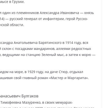
мысе в Грузии.
ыл один из племянников Александра Ивановича — князь
4) — русский генерал от инфантерии, герой Русско-
нской области.
ксандра Анатольевича Барятинского в 1914 году, вся
й склон с посадками мандаринов, аллеями редкостных
ми, ведущими на станцию Зеленый мыс, а затем к морю —
дом на море, в 1929 году, на даче Стюр, отдыхал
нашивая свой главный роман «Мастер и Маргарита».
анасьевич Булгаков
Тимофеевна Мазуренко, в своих мемуарах-