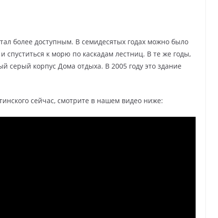
стал более доступным. В семидесятых годах можно было
 спуститься к морю по каскадам лестниц. В те же годы,
й серый корпус Дома отдыха. В 2005 году это здание
тинского сейчас, смотрите в нашем видео ниже: