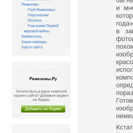
бы на
Ремизовы
и мн
Герб Ремизовых
кото
Персоналии
Росписи
года»
Участники Первой
в за
мировой войны
Библиотека
фотоа
Наши награды
похо
Карта сайта
изоб
крас
Мы на Яндексе
испо
комп
Ремезовы.Ру
опре
пора
Хотите быть в курсе новостей
нашего сайта? Добавьте виджет
Гото
на Яндекс
изоб
немец
Кста
Наши награды