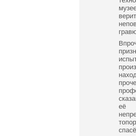
техно
музее
вери
непов
грав
Впро
приз
испы
прои
наход
проч
проф
сказа
её 
непр
топо
спас