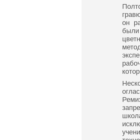
Полт
гравю
он р
были
цвет
мето
эксп
рабо
котор
Неск
огла
Реми
запр
школ
искл
учен