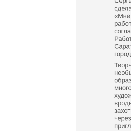
Серг
сдел
«Мне
рабо
согла
Рабо
Сара
город
Твор
необ
обра
много
худо
врод
захо
чере
пригл