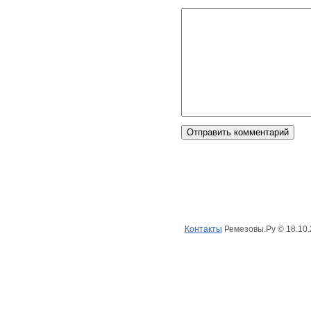
Одним кликом
(
главная
)
(
ремезовы
)
(
рем
Контакты
Ремезовы.Ру © 18.10.