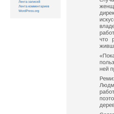
Лента записей
женщ
Лента комментариев
WordPress.org
дире
иску
влад
работ
что 
живши
«Пока
польз
ней п
Реми
Людм
рабо
поэт
дерев