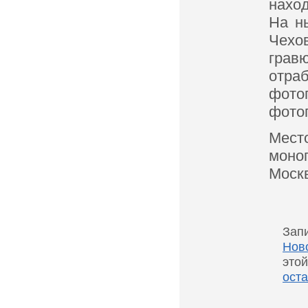
нахо
На н
Чехо
гра
отр
фото
фото
Мест
моно
Москв
Запи
Нов
этой
ост