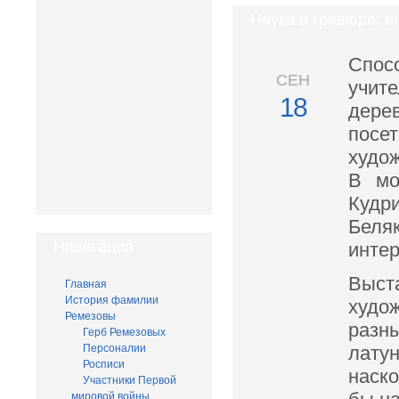
Наука в гравюре: и
Спос
СЕН
учит
18
дере
посе
худо
В мо
Кудр
Беля
Навигация
интер
Выст
Главная
История фамилии
худож
Ремезовы
разн
Герб Ремезовых
Персоналии
лату
Росписи
наско
Участники Первой
мировой войны