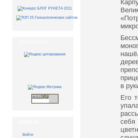
Кар
Вели
«Пот
микр
Бесс
Статистика
моно
нашё
дере
преп
прице
в рук
Его 
упал
рассы
себя
Кабинет
цветн
Войти
случ