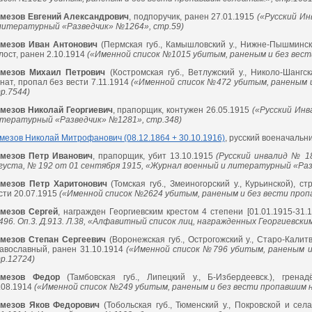
мезов Евгений Александрович
, подпоручик, ранен 27.01.1915
(«Русский Ин
литературный «Разведчик» №1264», стр.59)
мезов Иван Антонович
(Пермская губ., Камышловский у., Нижне-Пышминск
лост, ранен 2.10.1914
(«Именной список №1015 убитым, раненым и без вест
мезов Михаил Петрович
(Костромская губ., Ветлужский у., Николо-Шангск
нат, пропал без вести 7.11.1914
(«Именной список №472 убитым, раненым и
р.7544)
мезов Николай Георгиевич
, прапорщик, контужен 26.05.1915
(«Русский Инв
тературный «Разведчик» №1281», стр.348)
мезов Николай Митрофанович (08.12.1864 + 30.10.1916)
, русский военачальн
мезов Петр Иванович
, прапорщик, убит 13.10.1915
(Русский инвалид № 1
густа, № 192 от 01 сентября 1915, «Журнал военный и литературный «Раз
мезов Петр Харитонович
(Томская губ., Змеиногорский у., Курьинской), с
сти 20.07.1915
(«Именной список №2624 убитым, раненым и без вести проп
мезов Сергей
, награжден Георгиевским крестом 4 степени [01.01.1915-31.1
496. Оп.3. Д.913. Л.38, «Алфавитный список лиц, награжденных Георгиевским
мезов Степан Сергеевич
(Воронежская губ., Острогожский у., Старо-Калит
авославный, ранен 31.10.1914
(«Именной список №796 убитым, раненым и
р.12724)
емезов Федор
(Тамбовская губ., Липецкий у., Б-Избердеевск.), грена
.08.1914
(«Именной список №249 убитым, раненым и без вести пропавшим н
мезов Яков Федорович
(Тобольская губ., Тюменский у., Покровской и села