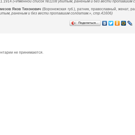
11.1914
(«Именной список №1108 убитым, раненым и без вести пропавшим с
мезов Яков Тихонович
(Воронежская губ.), ратник, православный, женат, р
итым, раненым и без вести пропавшим солдатам.», стр.41606)
Поделиться…
нтарии не принимаются.