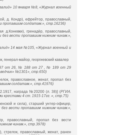
валид» 10 января №8, «Журнал военный
ой, д. Кондр), ефрейтор, православный,
и пропавшим солдатам.», стр.16236)
ая д.Коневки), гренадёр, православный,
 без вести пропавшим нижним чинам.»,
алид» 14 мая №105, «Журнал военный и
ик, генерал-майор, георгиевский кавалер
87 от 26, № 188 от 27 , № 189 от 29
ведчик» №1301», стр.650)
трелок, православное, женат, пропал без
авшим солдатам.», стр.41976)
2.1917, награда №20200 (л. 38)] (
РГИА.
и крестами 4 ст. 1915-17гг. », стр.75)
венской и села), старший унтер-офицер,
 без вести пропавшим нижним чинам.»,
дёр, православный, пропал без вести
ижним чинам.», стр.3978)
), стрелок, православный, женат, ранен