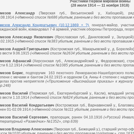
Участники Первой мировой войны
(28 июля 1914 — 11 ноября 1918)
емезов Александр
(Тверская губ., Весьегонский у., Хабоцкой), ря
.08.1914
(«Именной список №686 убитым, раненым и без вести пропавшим н
мезов Александр Кондратьевич (10.12.1869 + ?)
, генерал-майор, участн
ажданской войн, командовал 7-й армией, участник обороны Петрограда, георг
мезов Александр Яковлевич
(Ярославская губ., Даниловский у., Залуцкой
.02.1915
(«Именной список №383 убитым, раненым и без вести пропавшим н
мезов Андрей Григорьевич
(Костромская губ., Макарьевский у., д. Борелей
з вести 9.06.1915
(«Именной список №2634 убитым, раненым и без вести пр
мезов Афанасий
(Херсонская губ., Александрийский у., Федоровская), стр
сти 6.12.1914
(«Именной список №1085 убитым, раненым и без вести пропа
мезов Борис
, подпоручик 163 пехотного Ленкоранско-Нашебургского полк
епени с мечами и бантом 24.02.1915 и орденом Св. Анны 4 степени с надпис
делах против неприятеля
(«Приложение «Высочайшие приказы» к журналу 
р.248)
мезов Василий
(Пермская губ., Екатеринбургский у., Касли), младший унт
з вести 1.10.1914
(«Именной список №824 убитым, раненым и без вести про
мезов Василий Кондратьевич
(Костромская губ., Варнавинский у., Благове
нен 01-02.09.1914
(«Именной список №111 убитым, раненым и без вести про
мезов Василий Сергеевич
, прапорщик, ранен 04.10.1916
(«Русский Инвал
тературный «Разведчик» №1352», стр.639)
мезов Владимир Алексеевич
(Тверская губ., Бежецкий у.), старший унтер-о
исок №1020 убитым, раненым и без вести пропавшим солдатам.», стр.1631