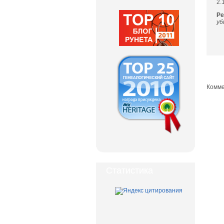
2.
Ре
уб
Комме
Статистика