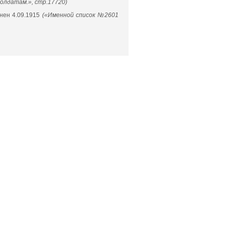
олдатам.», стр.17720)
анен 4.09.1915
(«Именной список №2601