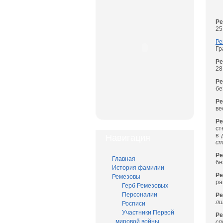
Р
25
Ре
Гр
Ре
28
Ре
бе
Ре
ве
Ре
ст
в 
Навигация
ст
Ре
Главная
бе
История фамилии
Ре
Ремезовы
ра
Герб Ремезовых
Персоналии
Ре
ли
Росписи
Участники Первой
Ре
мировой войны
сп