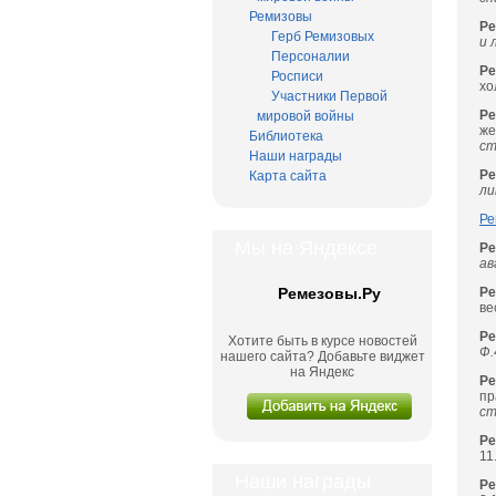
Ремизовы
Ре
Герб Ремизовых
и 
Персоналии
Ре
Росписи
хо
Участники Первой
Ре
мировой войны
же
Библиотека
ст
Наши награды
Ре
Карта сайта
ли
Ре
Мы на Яндексе
Ре
ав
Ремезовы.Ру
Ре
ве
Ре
Хотите быть в курсе новостей
Ф.
нашего сайта? Добавьте виджет
на Яндекс
Ре
пр
ст
Р
11
Наши награды
Ре