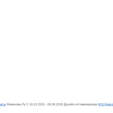
ремезовы
)
(
ремизовы
)
(
библиотека
)
(
гербовни
акты
Ремезовы.Ру © 18.10.2001 - 06.08.2026 Дизайн оптимизирован
М.В.Реме