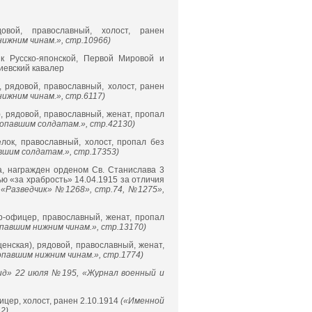
довой, православный, холост, ранен
ижним чинам.», стр.10966)
ик Русско-японской, Первой Мировой и
иевский кавалер
), рядовой, православный, холост, ранен
ижним чинам.», стр.6117)
х), рядовой, православный, женат, пропал
опавшим солдатам.», стр.42130)
елок, православный, холост, пропал без
вшим солдатам.», стр.17353)
а, награжден орденом Св. Станислава 3
ью «за храбрость» 14.04.1915 за отличия
«Разведчик» №1268», стр.74, №1275»,
ер-офицер, православный, женат, пропал
павшим нижним чинам.», стр.13170)
щенская), рядовой, православный, женат,
павшим нижним чинам.», стр.1774)
ид» 22 июля №195, «Журнал военный и
фицер, холост, ранен 2.10.1914
(«Именной
2)