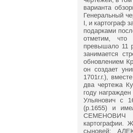
варианта обзор
Генеральный че
I, и картограф 
подарками посл
отметим, что
превышало 11 р
занимается стр
обновлением Кр
он создает ун
1701г.г.), вмес
два чертежа Кун
году награжден
Ульянович с 
(р.1655) и и
СЕМЕНОВИЧ (
картографии. Ж
сыновей: АЛЕ