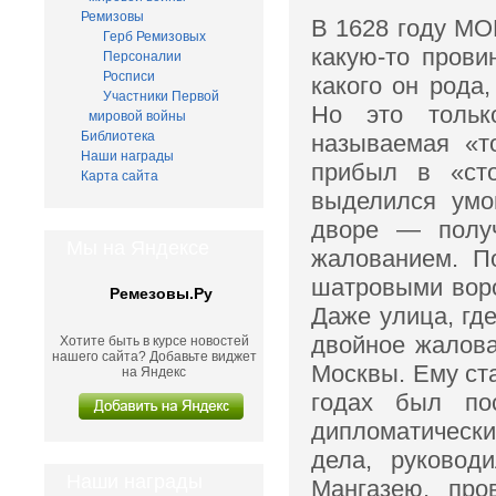
Ремизовы
В 1628 году М
Герб Ремизовых
какую-то прови
Персоналии
Росписи
какого он рода
Участники Первой
Но это тольк
мировой войны
Библиотека
называемая «т
Наши награды
прибыл в «ст
Карта сайта
выделился умо
дворе — полу
Мы на Яндексе
жалованием. П
шатровыми воро
Ремезовы.Ру
Даже улица, гд
двойное жалов
Хотите быть в курсе новостей
нашего сайта? Добавьте виджет
Москвы. Ему ста
на Яндекс
годах был по
дипломатически
дела, руковод
Наши награды
Мангазею, про