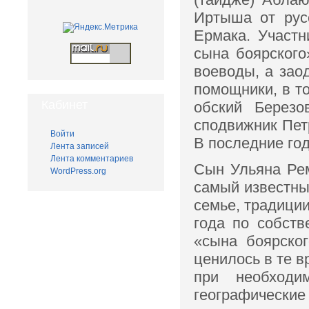
Иртыша от русс
Ермака. Участн
сына боярского
воеводы, а зао
помощники, в то
Кабинет
обский Березо
сподвижник Пет
Войти
В последние го
Лента записей
Лента комментариев
Сын Ульяна Ре
WordPress.org
самый известны
семье, традиции
года по собств
«сына боярско
ценилось в те в
при необходи
географическ