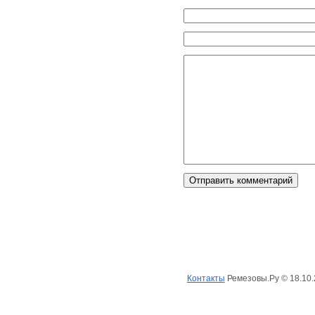
Одним кликом
(
главная
)
(
ремезовы
)
(
рем
Контакты
Ремезовы.Ру © 18.10.