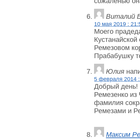
сожаленью он
Виталий 
10 мая 2019 : 21:
Моего прадед
Кустанайской 
Ремезовом кор
Прабабушку то
Юлия
напи
5 февраля 2014 :
Добрый день!
Ремезенко из 
фамилия сокра
Ремезами и Р
Максим Р