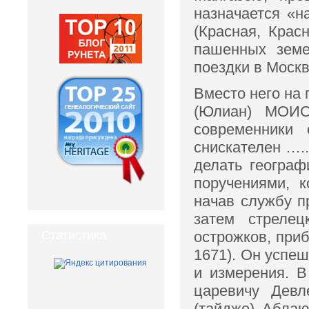
назначается «
(Красная, Крас
пашенных земе
поездки в Моск
Вместо него на
(Юлиан) МОИС
современники
снискателен …..
делать географ
поручениями, 
начав службу п
затем стрелец
Статистика
острожков, при
1671). Он успе
и измерения. В
царевичу Девл
(тайдже) Аблаю