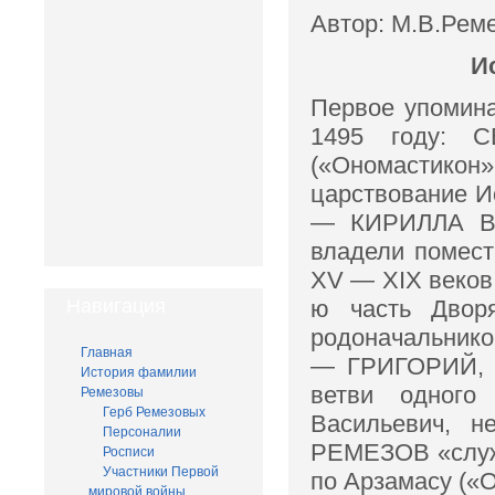
Автор: М.В.Рем
И
Первое упомина
1495 году: 
(«Ономастикон
царствование Ио
— КИРИЛЛА ВА
владели помест
XV — XIX веков.
Навигация
ю часть Дворя
родоначальнико
Главная
— ГРИГОРИЙ, д
История фамилии
ветви одного
Ремезовы
Герб Ремезовых
Васильевич, 
Персоналии
РЕМЕЗОВ «служи
Росписи
Участники Первой
по Арзамасу («О
мировой войны