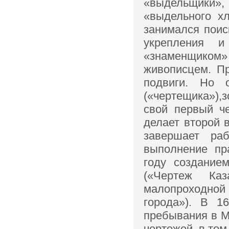
«выдельщики»,
«выдельного х
занимался поис
укрепления 
«знаменщиком
живописцем. Пр
подвиги. Но 
(«чертещика»),з
свой первый ч
делает второй 
завершает ра
выполнение пр
году создание
(«Чертеж Ка
малопроходной
города»). В 
пребывания в М
чертежей, в том