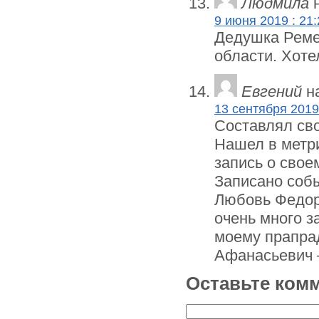
Людмила
н
9 июня 2019 : 21:
Дедушка Ремез
области. Хоте
Евгений
на
13 сентября 2019 
Составлял сво
Нашел в метри
запись о сво
Записано собы
Любовь Федор
очень много з
моему прапра
Афанасьевич 
Оставьте ком